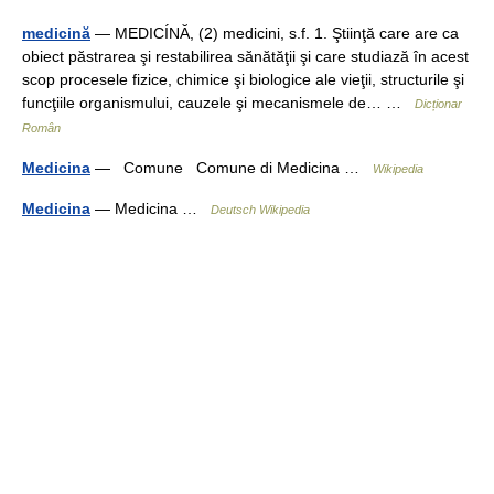
medicină
— MEDICÍNĂ, (2) medicini, s.f. 1. Ştiinţă care are ca
obiect păstrarea şi restabilirea sănătăţii şi care studiază în acest
scop procesele fizice, chimice şi biologice ale vieţii, structurile şi
funcţiile organismului, cauzele şi mecanismele de… …
Dicționar
Român
Medicina
— Comune Comune di Medicina …
Wikipedia
Medicina
— Medicina …
Deutsch Wikipedia