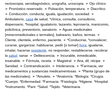
rectoscopia, serodiagnóstico, urografía, uroscopia. ➢ Ojo clínico.
➢ Pronóstico reservado. ➢ Pulsación, temperatura. ➢ Diacrítico.
➢ Conducción, conducta, iguala, igualación, sociedad. ➢
Ambulatorio,
casa
de salud, *clínica, consulta, consultorio,
dispensario, *hospital, igualatorio, lazareto, leprosería, manicomio,
policlínica, preventorio, sanatorio. ➢ Aguas medicinales
[mineromedicinales o termales], balneario, baños, termas. ➢
Cliente, clientela, enfermo, paciente. ➢ *Conducirse, *convalecer,
curarse, gargarizar, habituarse, pedir [o tomar]
hora
, igualarse,
inhalar, hacerse
resistente
, no responder, restablecerse, recobrar
la
salud
, sanar. ➢ Delitescencia. ➢ Incurable, inmedicable,
insanable. ➢ Fórmula, receta. ➢ Magistral. ➢ Ana, dil, récipe. ➢
Sanidad. ➢ Contraindicación. ➢ Intolerancia. ➢ *Farmacia, ver
medicamentos y sustancias medicamentosas. ➢ *Planta (grupo de
las medicinales). ➢ *Amuleto. ➢ *Anatomía. *Biología. *Cirugía.
*Cuerpo. *Enfermedad. *Farmacia. *Fisiología. *Higiene. *Hospital.
*Instrumento. *Parir. *Salud. *Tejido. *Veterinaria.