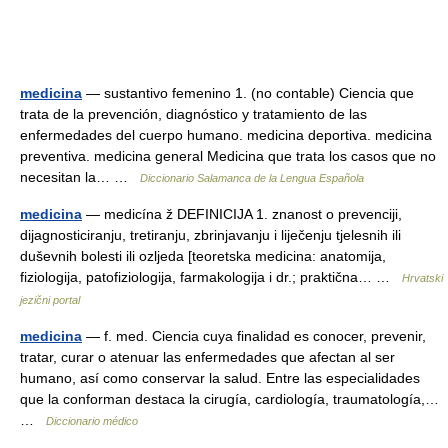
medicina
— sustantivo femenino 1. (no contable) Ciencia que
trata de la prevención, diagnóstico y tratamiento de las
enfermedades del cuerpo humano. medicina deportiva. medicina
preventiva. medicina general Medicina que trata los casos que no
necesitan la… …
Diccionario Salamanca de la Lengua Española
medicina
— medicína ž DEFINICIJA 1. znanost o prevenciji,
dijagnosticiranju, tretiranju, zbrinjavanju i liječenju tjelesnih ili
duševnih bolesti ili ozljeda [teoretska medicina: anatomija,
fiziologija, patofiziologija, farmakologija i dr.; praktična… …
Hrvatski
jezični portal
medicina
— f. med. Ciencia cuya finalidad es conocer, prevenir,
tratar, curar o atenuar las enfermedades que afectan al ser
humano, así como conservar la salud. Entre las especialidades
que la conforman destaca la cirugía, cardiología, traumatología,…
…
Diccionario médico