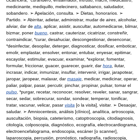
cicatricera, *curandero, ensalmador, intruso, machi, medicastro,
medicinante, mediquillo, melecinero, saltabanco, saludador,
sobandero. ➢ Apelación, consulta. ➢ Dietas, honorarios. ➢
Partido. ➢ Abirritar, adietar, administrar, mudar de
aires
, alcoholar,
aliviar, dar de
alta
, aplicar, asistir, auscultar, automedicarse, bilmar,
bizmar, poner
bueno
, castrar, cauterizar, cicatrizar, constreñir,
contraindicar, *curar, desahuciar, descongestionar, desenconar,
*desinfectar, desopilar, deterger, diagnosticar, dosificar, emboticar,
emolir, emplastar, ensolver, entonar, entubar, enyesar, epitimar,
escayolar, estimular, evacuar, examinar, *explorar, fomentar,
formular, friccionar, guacer, guarecer, guarir, dar
hora
, ilutar,
incrasar, indicar, inmunizar, insuflar, intervenir, irrigar, jarapotear,
jaropar, jaropear, malaxar, dar
masaje
, medicar, medicinar, operar,
paliar, palpar, pasar, percutir, pinchar, propinar, pulsar, tomar el
pulso
, *purgar, recetar, reconocer, resolver, reveler, sanar, sangrar,
secar, sedar, sobrecurar, sondar, sondear, temperar, tonificar,
tratar, vacunar, velicar, pasar
visita
[o la visita], visitar. ➢ Desaojar,
saludar. ➢ Amniocentesis, análisis [clínico], analítica, artroscopia,
auscultación, biopsia, cateterismo, catoptroscopia, citodiagnosis,
citología, colposcopia, diagnóstico, ecografía, electrocardiograma,
electroencefalograma, endoscopia, escáner [o scanner],
laparoscopia, percusión, pronóstico, radiografía, radioscopia,