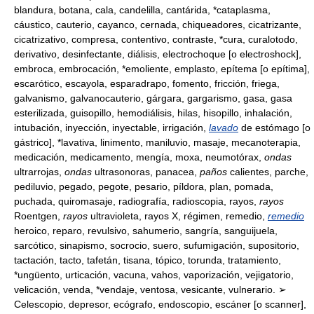
blandura, botana, cala, candelilla, cantárida, *cataplasma,
cáustico, cauterio, cayanco, cernada, chiqueadores, cicatrizante,
cicatrizativo, compresa, contentivo, contraste, *cura, curalotodo,
derivativo, desinfectante, diálisis, electrochoque [o electroshock],
embroca, embrocación, *emoliente, emplasto, epítema [o epítima],
escarótico, escayola, esparadrapo, fomento, fricción, friega,
galvanismo, galvanocauterio, gárgara, gargarismo, gasa, gasa
esterilizada, guisopillo, hemodiálisis, hilas, hisopillo, inhalación,
intubación, inyección, inyectable, irrigación,
lavado
de estómago [o
gástrico], *lavativa, linimento, maniluvio, masaje, mecanoterapia,
medicación, medicamento, mengía, moxa, neumotórax,
ondas
ultrarrojas,
ondas
ultrasonoras, panacea,
paños
calientes, parche,
pediluvio, pegado, pegote, pesario, píldora, plan, pomada,
puchada, quiromasaje, radiografía, radioscopia, rayos,
rayos
Roentgen,
rayos
ultravioleta, rayos X, régimen, remedio,
remedio
heroico, reparo, revulsivo, sahumerio, sangría, sanguijuela,
sarcótico, sinapismo, socrocio, suero, sufumigación, supositorio,
tactación, tacto, tafetán, tisana, tópico, torunda, tratamiento,
*ungüento, urticación, vacuna, vahos, vaporización, vejigatorio,
velicación, venda, *vendaje, ventosa, vesicante, vulnerario. ➢
Celescopio, depresor, ecógrafo, endoscopio, escáner [o scanner],