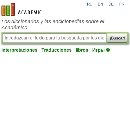
RU
EN
DE
FR
es-academic.com
Los diccionarios y las enciclopedias sobre el
Académico
¡Buscar!
interpretaciones
Traducciones
libros
Игры ⚽