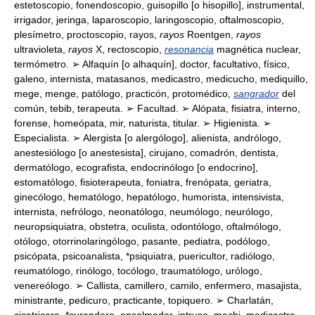
estetoscopio, fonendoscopio, guisopillo [o hisopillo], instrumental,
irrigador, jeringa, laparoscopio, laringoscopio, oftalmoscopio,
plesímetro, proctoscopio, rayos,
rayos
Roentgen,
rayos
ultravioleta,
rayos
X, rectoscopio,
resonancia
magnética nuclear,
termómetro. ➢ Alfaquín [o alhaquín], doctor, facultativo, físico,
galeno, internista, matasanos, medicastro, medicucho, mediquillo,
mege, menge, patólogo, practicón, protomédico,
sangrador
del
común, tebib, terapeuta. ➢ Facultad. ➢ Alópata, fisiatra, interno,
forense, homeópata, mir, naturista, titular. ➢ Higienista. ➢
Especialista. ➢ Alergista [o alergólogo], alienista, andrólogo,
anestesiólogo [o anestesista], cirujano, comadrón, dentista,
dermatólogo, ecografista, endocrinólogo [o endocrino],
estomatólogo, fisioterapeuta, foniatra, frenópata, geriatra,
ginecólogo, hematólogo, hepatólogo, humorista, intensivista,
internista, nefrólogo, neonatólogo, neumólogo, neurólogo,
neuropsiquiatra, obstetra, oculista, odontólogo, oftalmólogo,
otólogo, otorrinolaringólogo, pasante, pediatra, podólogo,
psicópata, psicoanalista, *psiquiatra, puericultor, radiólogo,
reumatólogo, rinólogo, tocólogo, traumatólogo, urólogo,
venereólogo. ➢ Callista, camillero, camilo, enfermero, masajista,
ministrante, pedicuro, practicante, topiquero. ➢ Charlatán,