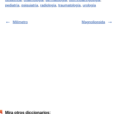
pediatría
,
psiquiatría
,
radiología
,
traumatología
,
urología
Milímetro
Magnoliopsida
Mira otros diccionarios: