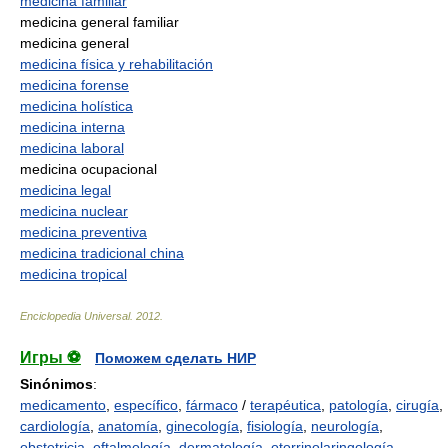
medicina familiar
medicina general familiar
medicina general
medicina física y rehabilitación
medicina forense
medicina holística
medicina interna
medicina laboral
medicina ocupacional
medicina legal
medicina nuclear
medicina preventiva
medicina tradicional china
medicina tropical
Enciclopedia Universal
.
2012
.
Игры ⚽
Поможем сделать НИР
Sinónimos
:
medicamento
,
específico
,
fármaco
/
terapéutica
,
patología
,
cirugía
,
cardiología
,
anatomía
,
ginecología
,
fisiología
,
neurología
,
obstetricia
,
oftalmología
,
dermatología
,
otorrinolaringología
,