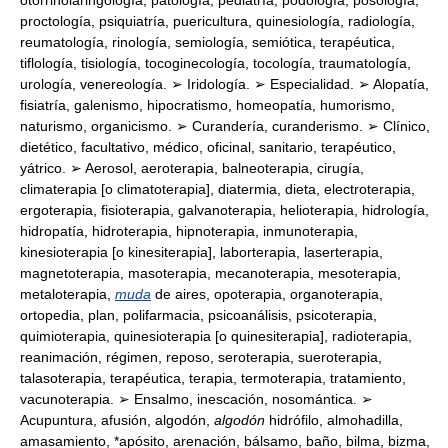
otorrinolaringología, patología, pediatría, podología, posología,
proctología, psiquiatría, puericultura, quinesiología, radiología,
reumatología, rinología, semiología, semiótica, terapéutica,
tiflología, tisiología, tocoginecología, tocología, traumatología,
urología, venereología. ➢ Iridología. ➢ Especialidad. ➢ Alopatía,
fisiatría, galenismo, hipocratismo, homeopatía, humorismo,
naturismo, organicismo. ➢ Curandería, curanderismo. ➢ Clínico,
dietético, facultativo, médico, oficinal, sanitario, terapéutico,
yátrico. ➢ Aerosol, aeroterapia, balneoterapia, cirugía,
climaterapia [o climatoterapia], diatermia, dieta, electroterapia,
ergoterapia, fisioterapia, galvanoterapia, helioterapia, hidrología,
hidropatía, hidroterapia, hipnoterapia, inmunoterapia,
kinesioterapia [o kinesiterapia], laborterapia, laserterapia,
magnetoterapia, masoterapia, mecanoterapia, mesoterapia,
metaloterapia,
muda
de aires, opoterapia, organoterapia,
ortopedia, plan, polifarmacia, psicoanálisis, psicoterapia,
quimioterapia, quinesioterapia [o quinesiterapia], radioterapia,
reanimación, régimen, reposo, seroterapia, sueroterapia,
talasoterapia, terapéutica, terapia, termoterapia, tratamiento,
vacunoterapia. ➢ Ensalmo, inescación, nosomántica. ➢
Acupuntura, afusión, algodón,
algodón
hidrófilo, almohadilla,
amasamiento, *apósito, arenación, bálsamo, baño, bilma, bizma,