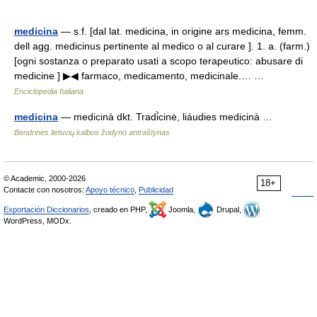
medicina
— s.f. [dal lat. medicina, in origine ars medicina, femm.
dell agg. medicinus pertinente al medico o al curare ]. 1. a. (farm.)
[ogni sostanza o preparato usati a scopo terapeutico: abusare di
medicine ] ▶◀ farmaco, medicamento, medicinale.… …
Enciclopedia Italiana
medicina
— medicinà dkt. Tradi̇̀cinė, liáudies medicinà …
Bendrinės lietuvių kalbos žodyno antraštynas
© Academic, 2000-2026
18+
Contacte con nosotros:
Apoyo técnico
,
Publicidad
Exportación Diccionarios
, creado en PHP,
Joomla,
Drupal,
WordPress, MODx.