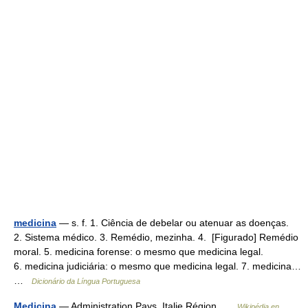
medicina
— s. f. 1. Ciência de debelar ou atenuar as doenças.
2. Sistema médico. 3. Remédio, mezinha. 4. [Figurado] Remédio
moral. 5. medicina forense: o mesmo que medicina legal.
6. medicina judiciária: o mesmo que medicina legal. 7. medicina…
…
Dicionário da Língua Portuguesa
Medicina
— Administration Pays Italie Région …
Wikipédia en