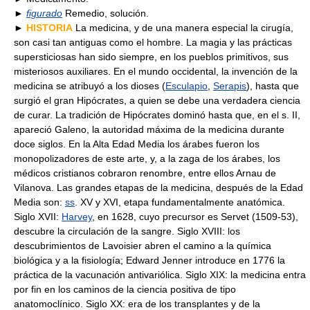
►
figurado
Remedio, solución.
►
HISTORIA
La medicina, y de una manera especial la cirugía,
son casi tan antiguas como el hombre. La magia y las prácticas
supersticiosas han sido siempre, en los pueblos primitivos, sus
misteriosos auxiliares. En el mundo occidental, la invención de la
medicina se atribuyó a los dioses (
Esculapio
,
Serapis
), hasta que
surgió el gran Hipócrates, a quien se debe una verdadera ciencia
de curar. La tradición de Hipócrates dominó hasta que, en el s. II,
apareció Galeno, la autoridad máxima de la medicina durante
doce siglos. En la Alta Edad Media los árabes fueron los
monopolizadores de este arte, y, a la zaga de los árabes, los
médicos cristianos cobraron renombre, entre ellos Arnau de
Vilanova. Las grandes etapas de la medicina, después de la Edad
Media son:
ss
. XV y XVI, etapa fundamentalmente anatómica.
Siglo XVII:
Harvey
, en 1628, cuyo precursor es Servet (1509-53),
descubre la circulación de la sangre. Siglo XVIII: los
descubrimientos de Lavoisier abren el camino a la química
biológica y a la fisiología; Edward Jenner introduce en 1776 la
práctica de la vacunación antivariólica. Siglo XIX: la medicina entra
por fin en los caminos de la ciencia positiva de tipo
anatomoclínico. Siglo XX: era de los transplantes y de la